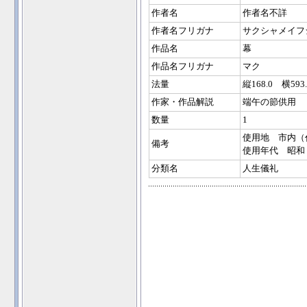
作者名
作者名不詳
作者名フリガナ
サクシャメイフ
作品名
幕
作品名フリガナ
マク
法量
縦168.0 横593.
作家・作品解説
端午の節供用
数量
1
使用地 市内（
備考
使用年代 昭和
分類名
人生儀礼