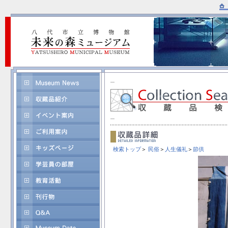
検索トップ
＞
民俗
＞
人生儀礼
＞
節供