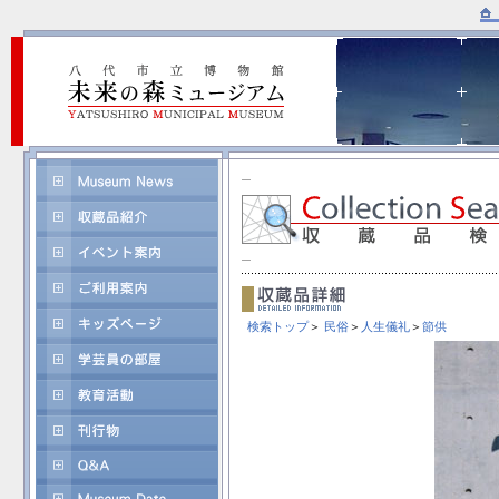
検索トップ
＞
民俗
＞
人生儀礼
＞
節供