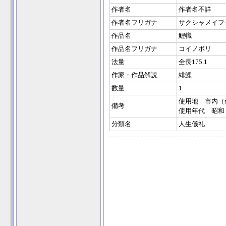
作者名
作者名不詳
作者名フリガナ
サクシャメイフ
作品名
鯉幟
作品名フリガナ
コイノボリ
法量
全長175.1
作家・作品解説
緋鯉
数量
1
使用地 市内（
備考
使用年代 昭和
分類名
人生儀礼