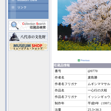
Previous
収蔵品情報
番号
@0770
作者名
麦島勝
作者名フリガナ
ムギシママサル
作品名
一心行の大桜
作品名フリガナ
イッシンギョウ
制作年
平成9年（1997
法量
25.3×36.3