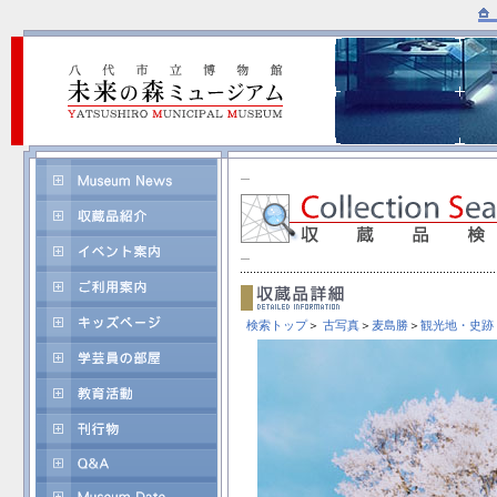
検索トップ
＞
古写真
＞
麦島勝
＞
観光地・史跡