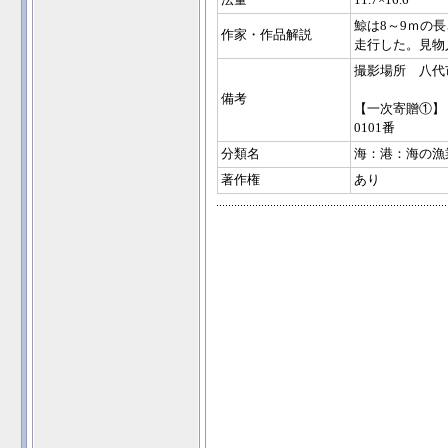
法量
11.7×16.6
鯨は8～9ｍの
作家・作品解説
走行した。見物
撮影場所 八代
備考
【一次寄贈①】
0101番
分類名
海：港：海の漁
著作権
あり