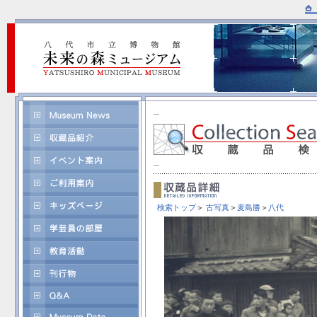
検索トップ
＞
古写真
＞
麦島勝
＞
八代