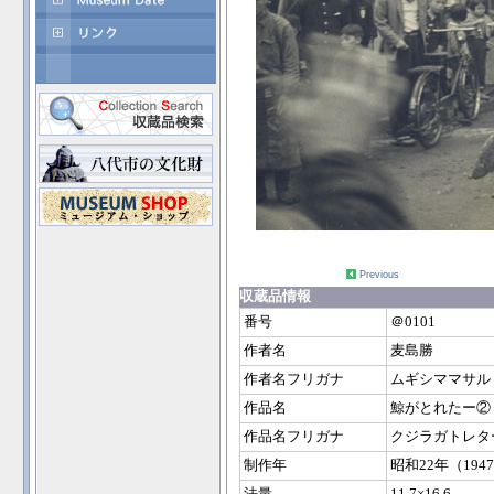
Previous
収蔵品情報
番号
＠0101
作者名
麦島勝
作者名フリガナ
ムギシママサル
作品名
鯨がとれたー②
作品名フリガナ
クジラガトレタ
制作年
昭和22年（194