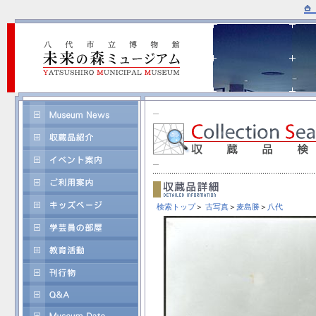
検索トップ
＞
古写真
＞
麦島勝
＞
八代