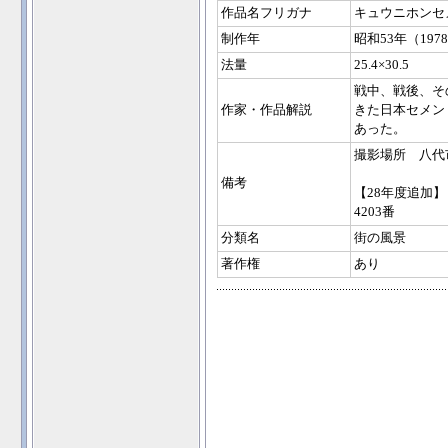
作品名フリガナ
キュウニホンセ
制作年
昭和53年（197
法量
25.4×30.5
戦中、戦後、そ
作家・作品解説
きた日本セメン
あった。
撮影場所 八代
備考
【28年度追加】
4203番
分類名
街の風景
著作権
あり