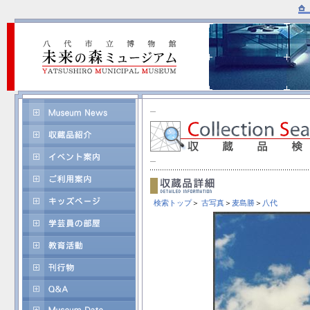
検索トップ
＞
古写真
＞
麦島勝
＞
八代