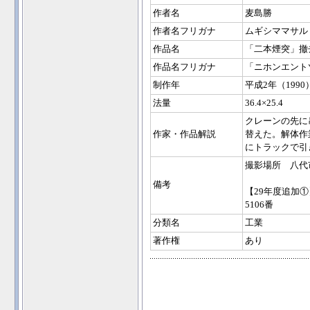
作者名
麦島勝
作者名フリガナ
ムギシママサル
作品名
「二本煙突」撤
作品名フリガナ
「ニホンエント
制作年
平成2年（1990
法量
36.4×25.4
クレーンの先に
作家・作品解説
替えた。解体作
にトラックで引
撮影場所 八代
備考
【29年度追加①
5106番
分類名
工業
著作権
あり