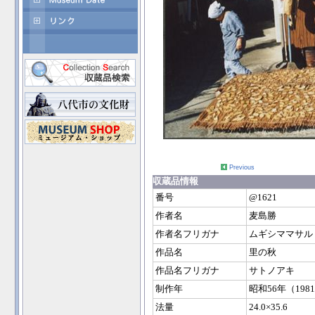
Previous
収蔵品情報
番号
@1621
作者名
麦島勝
作者名フリガナ
ムギシママサル
作品名
里の秋
作品名フリガナ
サトノアキ
制作年
昭和56年（198
法量
24.0×35.6