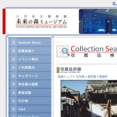
検索トップ
＞
古写真
＞
麦島勝
＞
東陽村