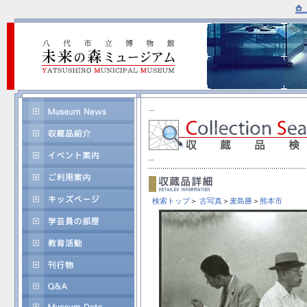
検索トップ
＞
古写真
＞
麦島勝
＞
熊本市