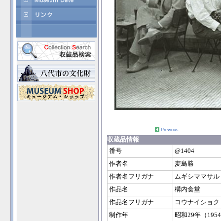
Previous
収蔵品情報
番号
@1404
作者名
麦島勝
作者名フリガナ
ムギシママサル
作品名
構内食堂
作品名フリガナ
コウナイショク
制作年
昭和29年（195