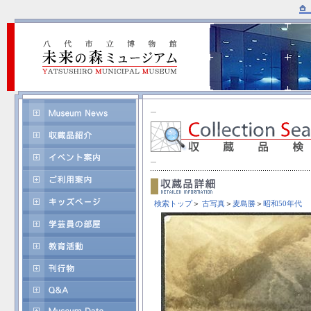
検索トップ
＞
古写真
＞
麦島勝
＞
昭和50年代