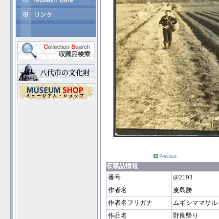
Previous
収蔵品情報
番号
@2193
作者名
麦島勝
作者名フリガナ
ムギシママサル
作品名
野良帰り