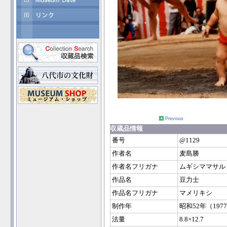
Previous
収蔵品情報
番号
@1129
作者名
麦島勝
作者名フリガナ
ムギシママサル
作品名
豆力士
作品名フリガナ
マメリキシ
制作年
昭和52年（197
法量
8.8×12.7