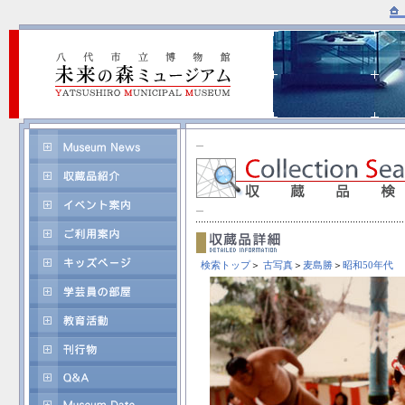
検索トップ
＞
古写真
＞
麦島勝
＞
昭和50年代