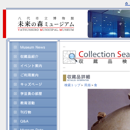
検索トップ
＞
民俗
＞
食