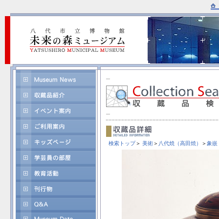
検索トップ
＞
美術
＞
八代焼（高田焼）
＞
象嵌