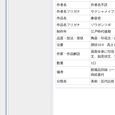
作者名
作者名不詳
作者名フリガナ
サクシャメイフ
作品名
象嵌壺
作品名フリガナ
ゾウガンツボ
制作年
江戸時代後期
品質・技法・形状
陶器・印花文・
法量
胴径18.9 高さ2
器面全体に印花
作家・作品解説
文、如意頭文、
数量
1口
館蔵品目録（一
備考
蒔絵蓋付
分類名
美術：近代以前