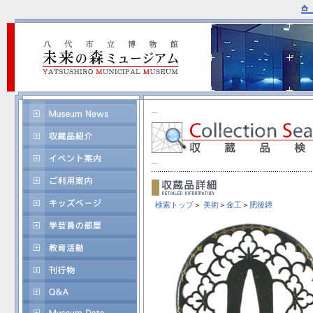
検索トップ
＞
美術
＞
金工
＞
肥後鐔