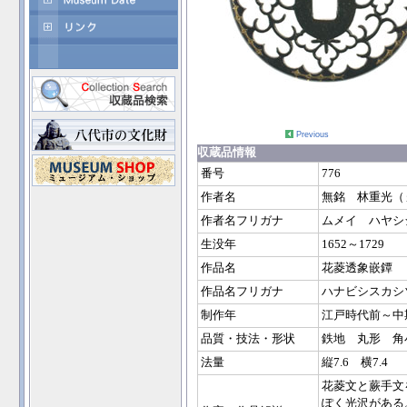
Previous
収蔵品情報
番号
776
作者名
無銘 林重光（
作者名フリガナ
ムメイ ハヤシ
生没年
1652～1729
作品名
花菱透象嵌鐔
作品名フリガナ
ハナビシスカシ
制作年
江戸時代前～中期
品質・技法・形状
鉄地 丸形 角
法量
縦7.6 横7.4
花菱文と蕨手文
ぽく光沢がある