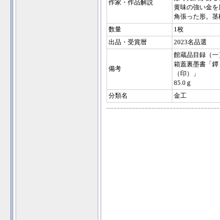
作家・作品解説
黄味の強い金を
角張った形。茎
数量
1枚
出品・受賞暦
2023名品選
館蔵品目録（一
箱蓋裏墨書「鐔
備考
（印）」
85.0ｇ
分類名
金工