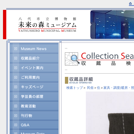
検索トップ
＞
民俗
＞
住
＞
家具・調度(暖房・