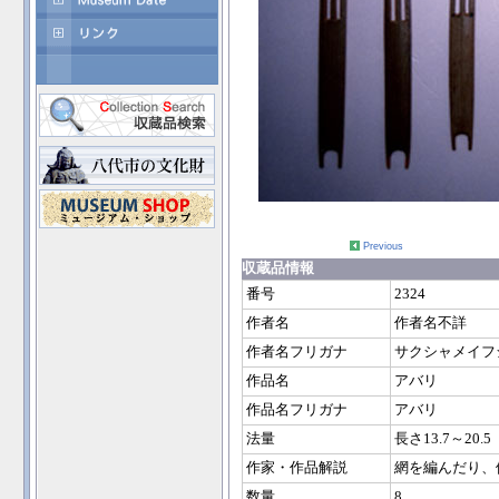
Previous
収蔵品情報
番号
2324
作者名
作者名不詳
作者名フリガナ
サクシャメイフ
作品名
アバリ
作品名フリガナ
アバリ
法量
長さ13.7～20.5
作家・作品解説
網を編んだり、
数量
8