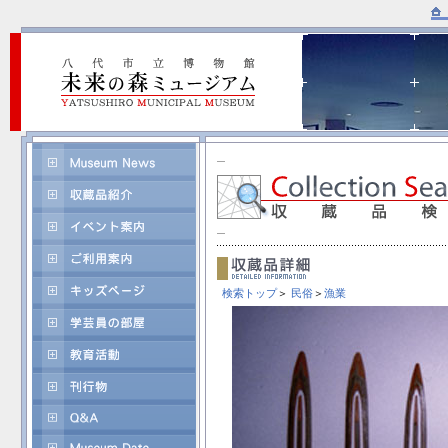
検索トップ
＞
民俗
＞
漁業