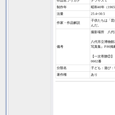
作品名フリガナ
ナツヤスミ
制作年
昭和40年（196
法量
25.4×30.5
子供たちは「昆
作家・作品解説
んだ。
撮影場所 八代
八代市立博物館
備考
写真集』P.90掲
【一次寄贈②】
0602番
分類名
子ども：遊び：
著作権
あり