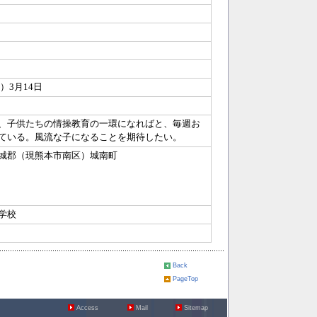
0）3月14日
、子供たちの情操教育の一環になればと、毎週お
ている。風流な子になることを期待したい。
城郡（現熊本市南区）城南町
学校
Back
PageTop
Access
Mail
Sitemap