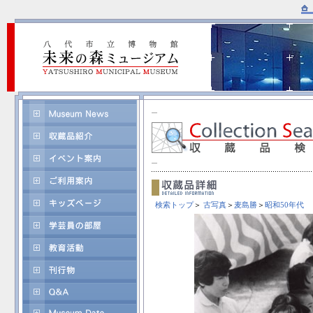
検索トップ
＞
古写真
＞
麦島勝
＞
昭和50年代