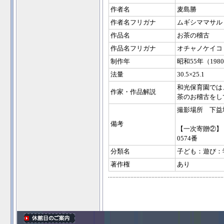
作者名
麦島勝
作者名フリガナ
ムギシママサル
作品名
お茶の稽古
作品名フリガナ
オチャノケイコ
制作年
昭和55年（198
法量
30.5×25.1
和光保育園では
作家・作品解説
茶のお稽古をし
撮影場所 下益
備考
【一次寄贈②】
0574番
分類名
子ども：遊び：
著作権
あり