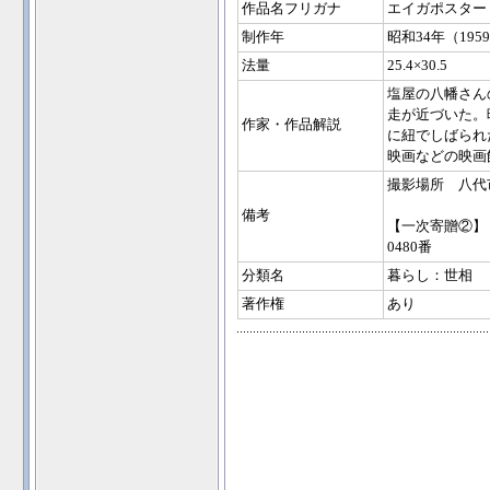
作品名フリガナ
エイガポスター
制作年
昭和34年（195
法量
25.4×30.5
塩屋の八幡さん
走が近づいた。
作家・作品解説
に紐でしばられ
映画などの映画
撮影場所 八代
備考
【一次寄贈②】
0480番
分類名
暮らし：世相
著作権
あり