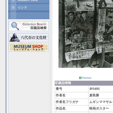
Previous
収蔵品情報
番号
＠0480
作者名
麦島勝
作者名フリガナ
ムギシママサル
作品名
映画ポスター