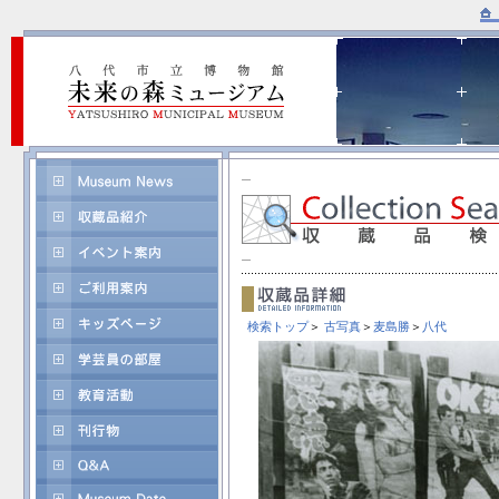
検索トップ
＞
古写真
＞
麦島勝
＞
八代