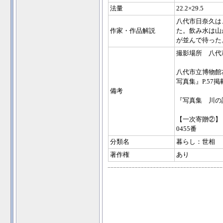
法量
22.2×29.5
八代市日奈久は
作家・作品解説
た。飲み水は山
が並んで待った
撮影場所 八代
八代市立博物館
写真集』P.57掲
備考
『写真集 川の
【一次寄贈②】
0455番
分類名
暮らし：世相
著作権
あり