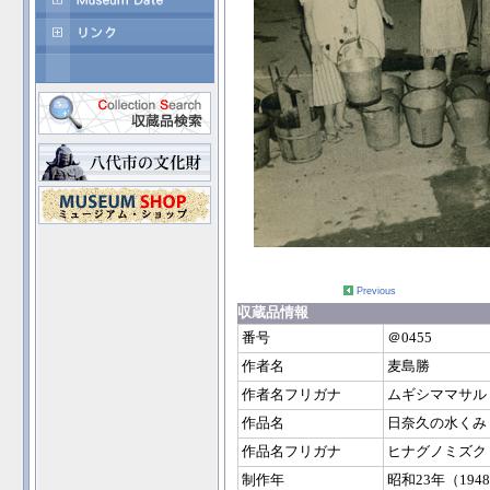
Previous
収蔵品情報
番号
＠0455
作者名
麦島勝
作者名フリガナ
ムギシママサル
作品名
日奈久の水くみ
作品名フリガナ
ヒナグノミズク
制作年
昭和23年（194