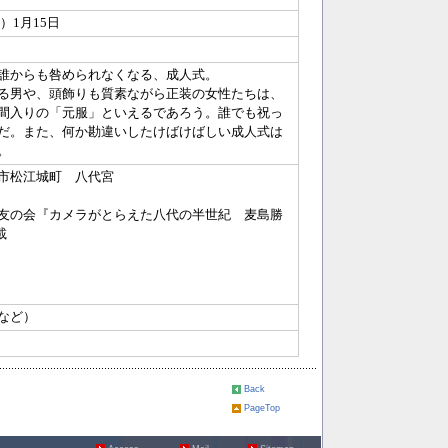
6）1月15日
誰からも咎められなくなる、成人式。
る男や、頭飾りも質素ながら正装の女性たちは、
間入りの「元服」といえるであろう。誰でも祝っ
だ。また、何か勘違いしたけばけばしい成人式は
。
市松江城町 八代宮
友の会『カメラがとらえた八代の半世紀 麦島勝
載
など）
Back
PageTop