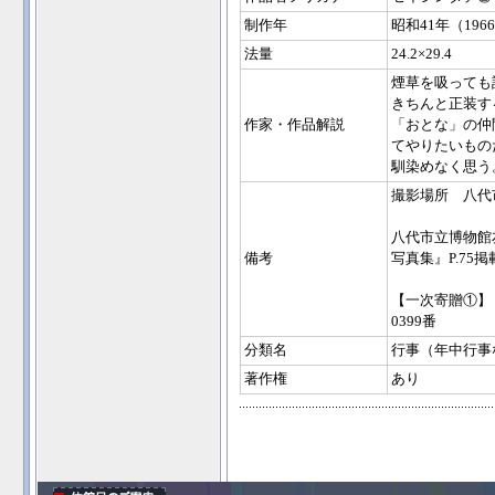
制作年
昭和41年（196
法量
24.2×29.4
煙草を吸っても
きちんと正装す
作家・作品解説
「おとな」の仲
てやりたいもの
馴染めなく思う
撮影場所 八代
八代市立博物館
備考
写真集』P.75掲
【一次寄贈①】
0399番
分類名
行事（年中行事
著作権
あり