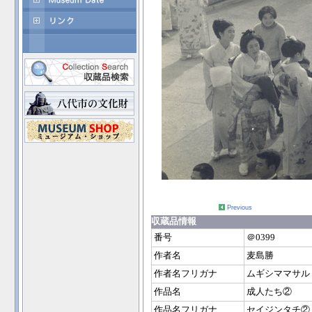
Previous
収蔵品情報
番号
＠0399
作者名
麦島勝
作者名フリガナ
ムギシママサル
作品名
成人たち②
作品名フリガナ
セイジンタチ②