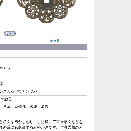
Next
デカツ
鐔
ンスカシゾウガンツバ
19世紀）
形 角耳 両櫃孔 透彫 象嵌
と桜文を透かし彫りにした鐔。二重唐草文などを
耳の縁にも象嵌する細やかさです。作者秀勝の来