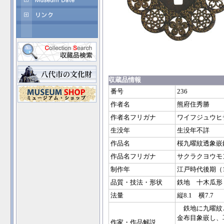
収蔵品情報
番号
236
作者名
熊府住秀勝
作者名フリガナ
ワイフジュウヒ
生没年
生没年不詳
作品名
桜九曜紋透象嵌
作品名フリガナ
サクラクヨウモ
制作年
江戸時代後期（
品質・技法・形状
鉄地 十木瓜
法量
縦8.1 横7.7
鉄地に九曜紋
金布目象嵌し、
作家・作品解説