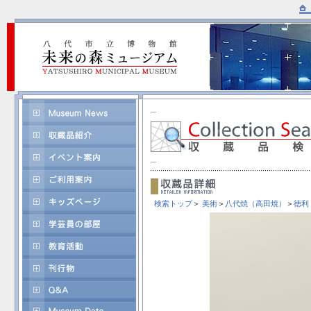
検索トップ
＞
美術
＞
八代焼（高田焼）
＞
徳利