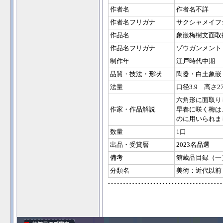
作者名
作者名不詳
作者名フリガナ
サクシャメイフ
作品名
象嵌梅樹文面取
作品名フリガナ
ゾウガンメント
制作年
江戸時代中期
品質・技法・形状
陶器・白土象嵌
法量
口径3.9 高さ27
六角形に面取り
作家・作品解説
早春に咲く梅は
のに用いられま
数量
1口
出品・受賞暦
2023名品選
備考
館蔵品目録（一
分類名
美術：近代以前