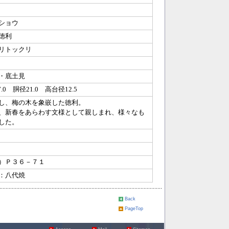
ショウ
徳利
リトックリ
・底土見
.0 胴径21.0 高台径12.5
し、梅の木を象嵌した徳利。
、新春をあらわす文様として親しまれ、様々なも
した。
）Ｐ３６－７１
：八代焼
Back
PageTop