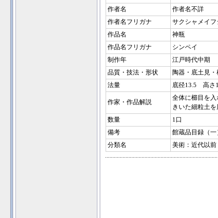
作者名
作者名不詳
作者名フリガナ
サクシャメイフ
作品名
神瓶
作品名フリガナ
シンペイ
制作年
江戸時代中期
品質・技法・形状
陶器・底土見・
法量
底径13.5 高さ1
全体に櫛目を入
作家・作品解説
きいた細粒土を
数量
1口
備考
館蔵品目録（一
分類名
美術：近代以前