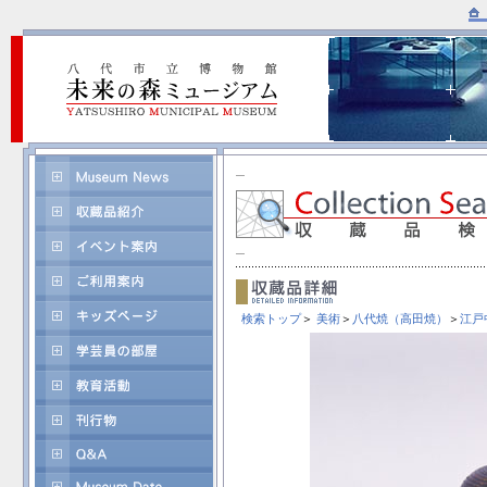
検索トップ
＞
美術
＞
八代焼（高田焼）
＞
江戸