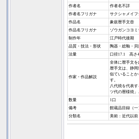
作者名
作者名不詳
作者名フリガナ
サクシャメイフ
作品名
象嵌暦手文壺
作品名フリガナ
ゾウガンコヨミ
制作年
江戸時代後期
品質・技法・形状
陶器・総釉・貝
法量
口径17.1 高さ4
全体に暦手文を
暦手文は、静岡
似ていることか
作家・作品解説
す。
八代焼を代表す
ツ代の暦様焼」
数量
1口
備考
館蔵品目録（一
分類名
美術：近代以前