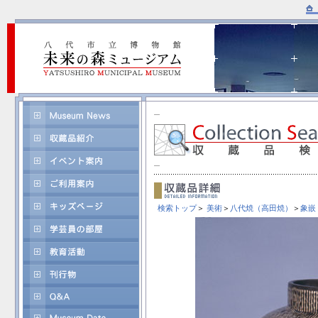
検索トップ
＞
美術
＞
八代焼（高田焼）
＞
象嵌