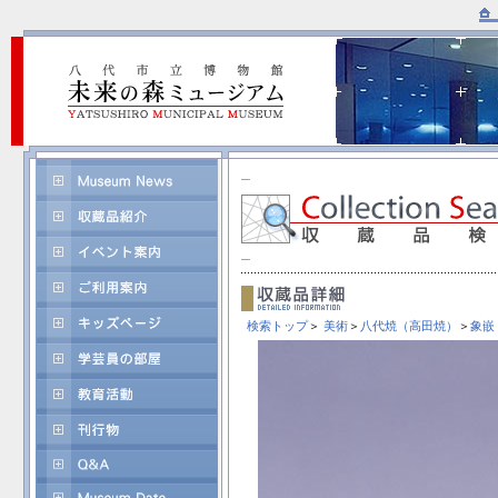
検索トップ
＞
美術
＞
八代焼（高田焼）
＞
象嵌