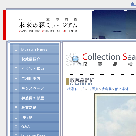
検索トップ
＞
古写真
＞
麦島勝
＞
熊本県外