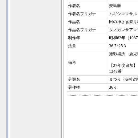
作者名
麦島勝
作者名フリガナ
ムギシママサル
作品名
田の神さぁ祭り
作品名フリガナ
タノカンサアマ
制作年
昭和62年（198
法量
36.7×25.3
撮影場所 鹿児
備考
【27年度追加】
1348番
分類名
まつり（寺社の
著作権
あり