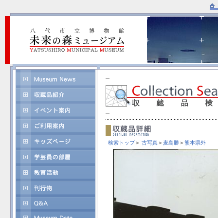
検索トップ
＞
古写真
＞
麦島勝
＞
熊本県外