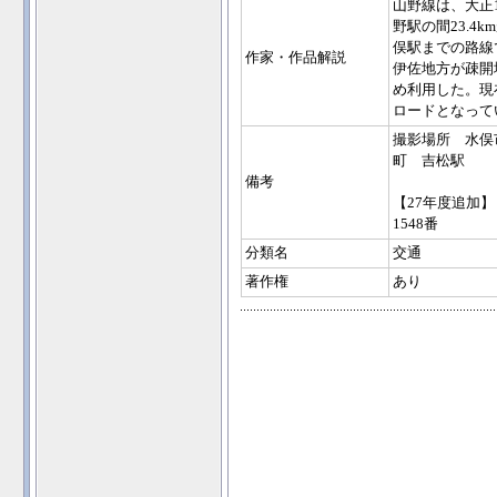
山野線は、大正
野駅の間23.
俣駅までの路線
作家・作品解説
伊佐地方が疎開
め利用した。現
ロードとなって
撮影場所 水俣
町 吉松駅
備考
【27年度追加】
1548番
分類名
交通
著作権
あり