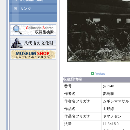
Previous
収蔵品情報
番号
@1548
作者名
麦島勝
作者名フリガナ
ムギシママサル
作品名
山野線
作品名フリガナ
ヤマノセン
法量
11.3×16.0