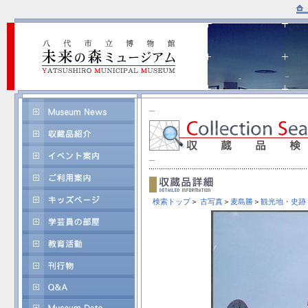
検索トップ
＞
古写真
＞
麦島勝
＞
観光地・史跡