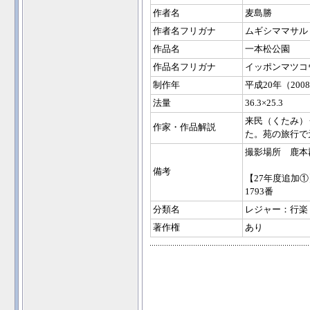
作者名
麦島勝
作者名フリガナ
ムギシママサル
作品名
一本松公園
作品名フリガナ
イッポンマツコ
制作年
平成20年（200
法量
36.3×25.3
来民（くたみ）
作家・作品解説
た。苑の旅行で
撮影場所 鹿本
備考
【27年度追加①
1793番
分類名
レジャー：行楽
著作権
あり