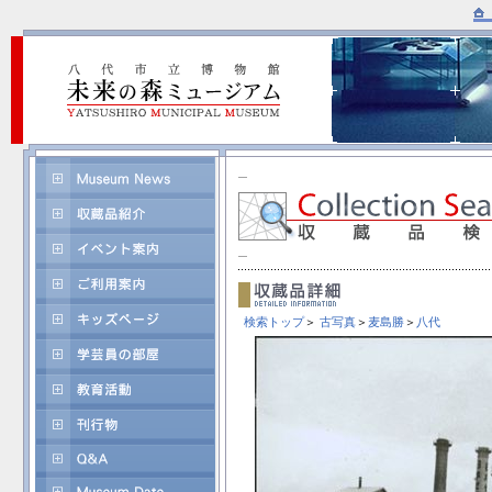
検索トップ
＞
古写真
＞
麦島勝
＞
八代