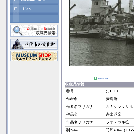
Previous
収蔵品情報
番号
@1818
作者名
麦島勝
作者名フリガナ
ムギシママサル
作品名
舟出浮②
作品名フリガナ
フナデウキ②
制作年
昭和40年（196