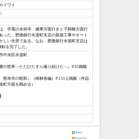
カイワイ
0）
は、市電の水前寺、健軍方面行きと子飼橋方面行
あった。肥後銀行水道町支店の新築工事やオート
かしい光景である。なお、肥後銀行水道町支店は
に移転を完了した。
市中央区水道町
勝の世界―ただひたすら撮り続けた―』P.45掲載
 熊本市の昭和』（樹林舎編）P.153上掲載（作品
道町方面を眺める）
】
Back
PageTop