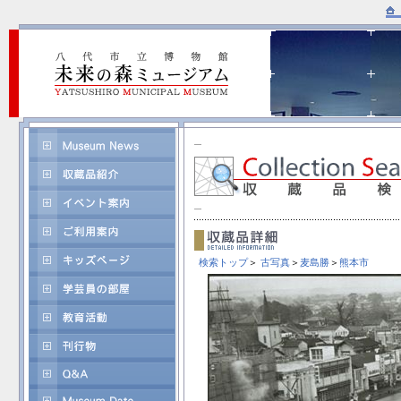
検索トップ
＞
古写真
＞
麦島勝
＞
熊本市