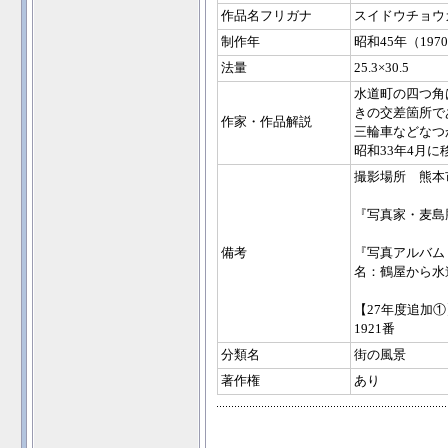
作品名フリガナ
スイドウチョウ
制作年
昭和45年（197
法量
25.3×30.5
水道町の四つ角
きの交差箇所で
作家・作品解説
三輪車などなつ
昭和33年4月
撮影場所 熊本
『写真家・麦島
備考
『写真アルバム
名：鶴屋から水
【27年度追加①
1921番
分類名
街の風景
著作権
あり