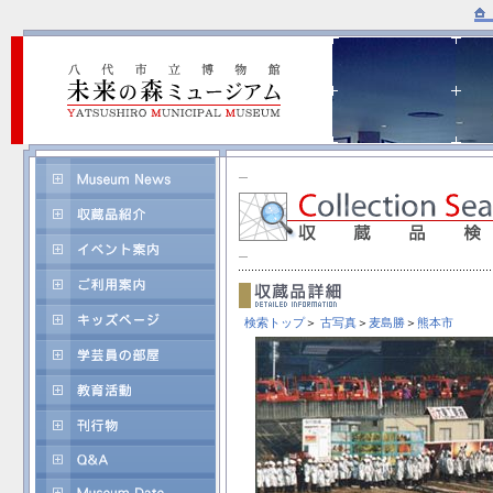
検索トップ
＞
古写真
＞
麦島勝
＞
熊本市