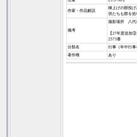
法量
25.3×36.2
棟上げの餅投げ
作家・作品解説
供たちも餅を拾
撮影場所 八代
備考
【27年度追加③
2573番
分類名
行事（年中行事
著作権
あり