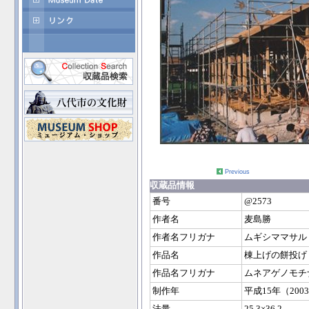
Previous
収蔵品情報
番号
@2573
作者名
麦島勝
作者名フリガナ
ムギシママサル
作品名
棟上げの餅投げ
作品名フリガナ
ムネアゲノモチ
制作年
平成15年（200