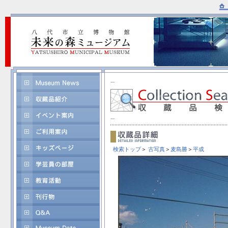
検索トップ
＞
古写真
＞
麦島勝
＞
平成