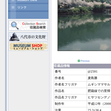
Previous
収蔵品情報
番号
@2591
作者名
麦島勝
作者名フリガナ
ムギシママサル
作品名
肥薩線での里帰
作品名フリガナ
ヒサツセンデノ
制作年
平成12年（200
法量
25.3×36.4