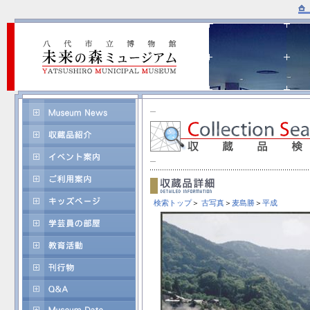
検索トップ
＞
古写真
＞
麦島勝
＞
平成