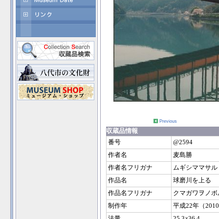
Previous
収蔵品情報
番号
@2594
作者名
麦島勝
作者名フリガナ
ムギシママサル
作品名
球磨川を上る
作品名フリガナ
クマガワヲノボ
制作年
平成22年（201
法量
25.3×36.4