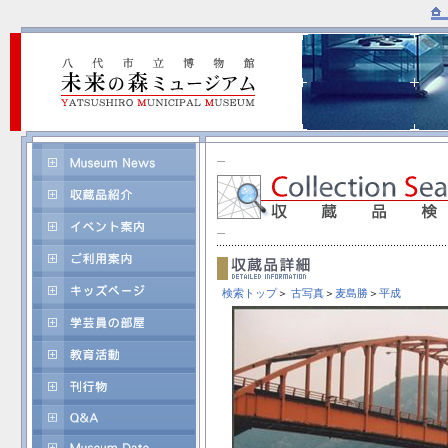
検索トップ
＞
古写真
＞
麦島勝
＞
平成