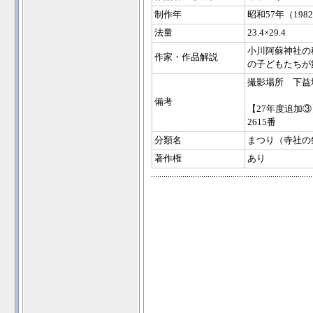
制作年
昭和57年（198
法量
23.4×29.4
小川阿蘇神社の
作家・作品解説
の子どもたちが
撮影場所 下益
備考
【27年度追加③
2615番
分類名
まつり（寺社の
著作権
あり