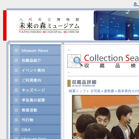
検索トップ
＞
古写真
＞
麦島勝
＞
熊本県内その