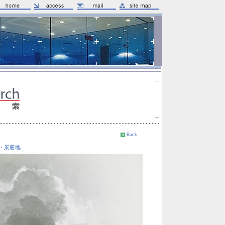
Back
・景勝地