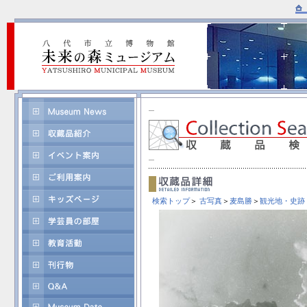
検索トップ
＞
古写真
＞
麦島勝
＞
観光地・史跡