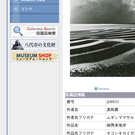
Previous
収蔵品情報
番号
@0933
作者名
麦島勝
作者名フリガナ
ムギシママサル
作品名
御輿来海岸
作品名フリガナ
オコシキカイガ