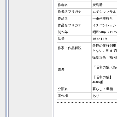
作者名
麦島勝
作者名フリガナ
ムギシママサル
作品名
一番列車待ち
作品名フリガナ
イチバンレッシ
制作年
昭和50年（197
法量
16.4×11.9
最終の夜行列車
作家・作品解説
らない。朝まで
撮影場所 福岡
『昭和の貌《あの
備考
【昭和の貌】
4606番
分類名
暮らし：世相
著作権
あり