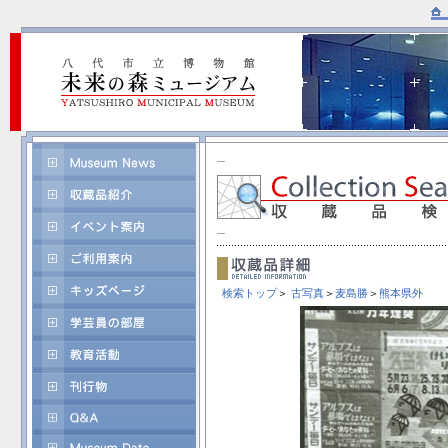
検索トップ
＞
古写真
＞
麦島勝
＞
熊本県外