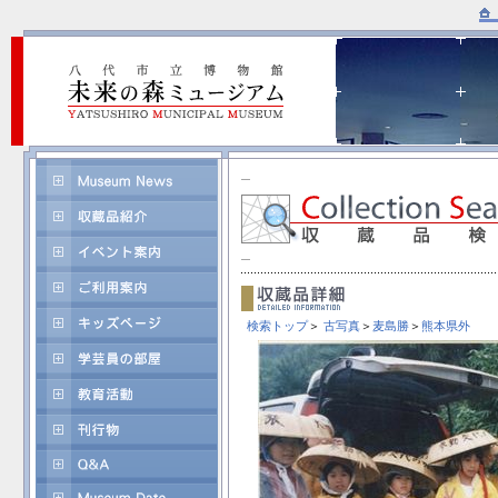
検索トップ
＞
古写真
＞
麦島勝
＞
熊本県外