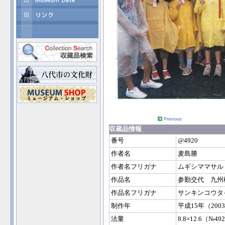
Previous
収蔵品情報
番号
@4920
作者名
麦島勝
作者名フリガナ
ムギシママサル
作品名
参勤交代 九州
作品名フリガナ
サンキンコウタ
制作年
平成15年（200
法量
8.8×12.6（№4