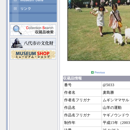
Previous
収蔵品情報
番号
@5033
作者名
麦島勝
作者名フリガナ
ムギシママサル
作品名
山羊の運動
作品名フリガナ
ヤギノウンドウ
制作年
平成15年（200