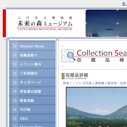
検索トップ
＞
古写真
＞
麦島勝
＞
観光地・史跡