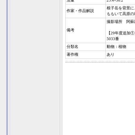
法量
25.4×36.2
根子岳を背景に
作家・作品解説
ももいて高原の
撮影場所 阿蘇
備考
【29年度追加①
5033番
分類名
動物：植物
著作権
あり