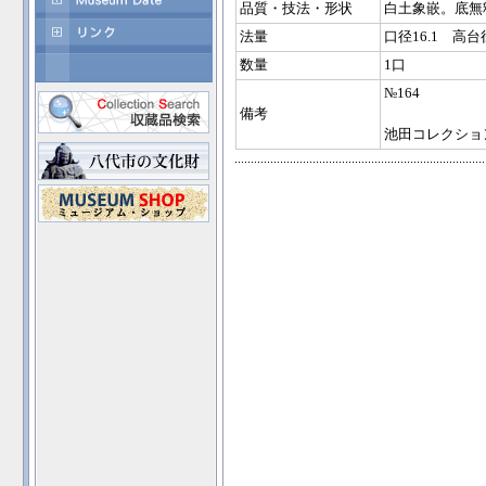
品質・技法・形状
白土象嵌。底無
法量
口径16.1 高台径
数量
1口
№164
備考
池田コレクショ