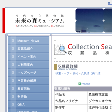
検索トップ
＞
美術
＞
八代焼（高田焼）
Previous
収蔵品情報
作品名
象嵌桜花文皿
作品名フリガナ
ゾウガンオウカ
制作年
江戸時代後期（