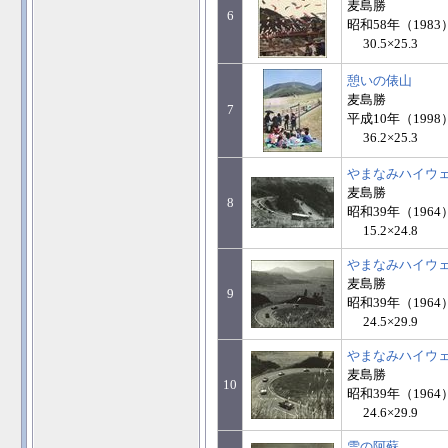
麦島勝
6
昭和58年（1983
30.5×25.3
憩いの俵山
麦島勝
7
平成10年（1998
36.2×25.3
やまなみハイウ
麦島勝
8
昭和39年（1964
15.2×24.8
やまなみハイウ
麦島勝
9
昭和39年（1964
24.5×29.9
やまなみハイウ
麦島勝
10
昭和39年（1964
24.6×29.9
雪の阿蘇