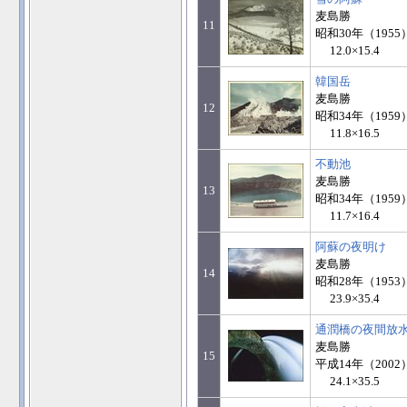
麦島勝
11
昭和30年（1955
12.0×15.4
韓国岳
麦島勝
12
昭和34年（1959
11.8×16.5
不動池
麦島勝
13
昭和34年（1959
11.7×16.4
阿蘇の夜明け
麦島勝
14
昭和28年（1953
23.9×35.4
通潤橋の夜間放
麦島勝
15
平成14年（2002
24.1×35.5