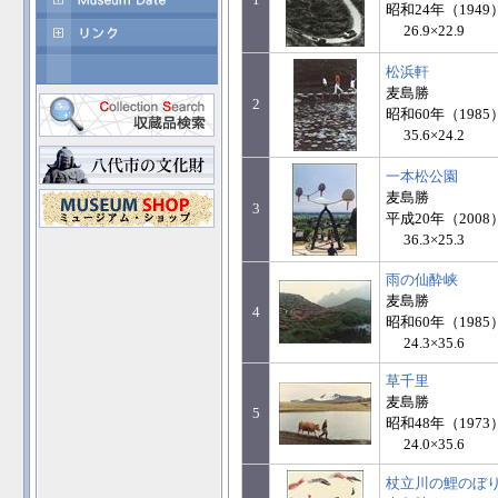
昭和24年（1949
26.9×22.9
松浜軒
麦島勝
2
昭和60年（1985
35.6×24.2
一本松公園
麦島勝
3
平成20年（2008
36.3×25.3
雨の仙酔峡
麦島勝
4
昭和60年（1985
24.3×35.6
草千里
麦島勝
5
昭和48年（1973
24.0×35.6
杖立川の鯉のぼ