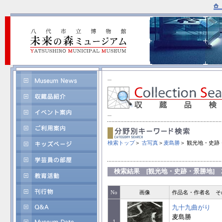
検索トップ
＞
古写真
＞
麦島勝
＞ 観光地・史跡
検索結果 [観光地・史跡・景勝地] 2
No
画像
作品名・作者名 そ
九十九曲がり
麦島勝
1