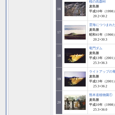
桜の高森峠
麦島勝
16
平成10年（1998
20.2×30.2
雲海につつまれ
麦島勝
17
昭和41年（1966
20.2×30.3
竜門ダム
麦島勝
18
平成13年（2001
25.3×36.3
ライトアップの
麦島勝
19
平成13年（2001
25.3×36.2
熊本道植物園①
麦島勝
20
平成10年（1998
25.3×36.0