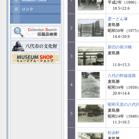
平成2年（1990）
18.5×22.6
彦一どん塚
麦島勝
2
昭和50年（1975
14.4×20.9
新旧の前川橋
麦島勝
3
11.0×15.3
八代の幹線道路
麦島勝
4
昭和34年（1959
20.9×14.4
昭和天皇の八代
麦島勝
5
昭和24年（1949
11.3×16.5
松浜軒
麦島勝