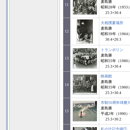
麦島勝
11
昭和28年（1953
25.3×30.4
大相撲夏場所
麦島勝
12
昭和39年（1964
30.4×20.3
トランポリン
麦島勝
13
昭和55年（1980
25.3×30.4
映画館
麦島勝
14
昭和35年（1960
25.3×30.4
市制50周年球磨
麦島勝
15
平成2年（1990）
25.3×30.2
札の辻記念碑①