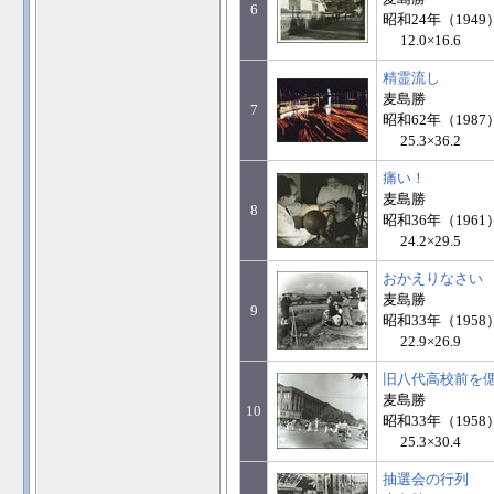
6
昭和24年（194
12.0×16.6
精霊流し
麦島勝
7
昭和62年（1987
25.3×36.2
痛い！
麦島勝
8
昭和36年（1961
24.2×29.5
おかえりなさい
麦島勝
9
昭和33年（1958
22.9×26.9
旧八代高校前を
麦島勝
10
昭和33年（1958
25.3×30.4
抽選会の行列