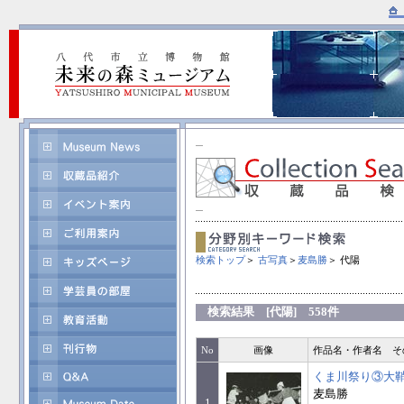
検索トップ
＞
古写真
＞
麦島勝
＞ 代陽
検索結果 [代陽] 558件
No
画像
作品名・作者名 そ
くま川祭り③大
麦島勝
1