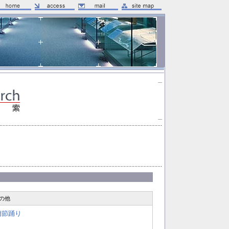
の他
鞘節踊り