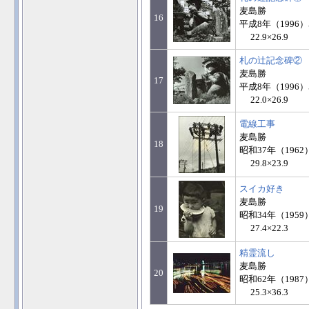
麦島勝
16
平成8年（1996）
22.9×26.9
札の辻記念碑②
麦島勝
17
平成8年（1996）
22.0×26.9
電線工事
麦島勝
18
昭和37年（1962
29.8×23.9
スイカ好き
麦島勝
19
昭和34年（1959
27.4×22.3
精霊流し
麦島勝
20
昭和62年（1987
25.3×36.3