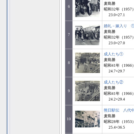
麦島勝
6
昭和32年（1957
23.0×27.1
婚礼－嫁入り 
麦島勝
7
昭和32年（1957
23.0×27.0
成人たち①
麦島勝
8
昭和41年（1966
24.7×29.7
成人たち②
麦島勝
9
昭和41年（1966
24.2×29.4
熊日駅伝 八代
麦島勝
10
昭和28年（1953
25.4×36.5