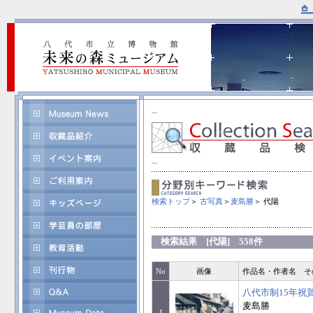
検索トップ
＞
古写真
＞
麦島勝
＞ 代陽
検索結果 [代陽] 558件
No
画像
作品名・作者名 そ
八代市制15年祝
麦島勝
1