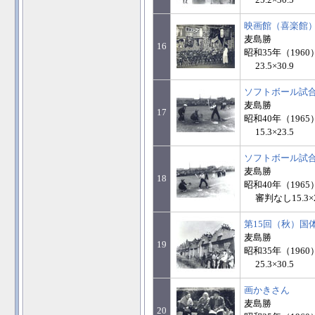
25.2×30.5
映画館（喜楽館
麦島勝
16
昭和35年（1960
23.5×30.9
ソフトボール試
麦島勝
17
昭和40年（1965
15.3×23.5
ソフトボール試
麦島勝
18
昭和40年（1965
審判なし15.3×2
第15回（秋）国
麦島勝
19
昭和35年（1960
25.3×30.5
画かきさん
麦島勝
20