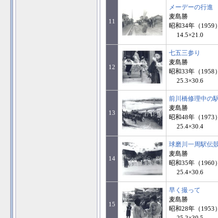
メーデーの行進
麦島勝
11
昭和34年（1959
14.5×21.0
七五三参り
麦島勝
12
昭和33年（1958
25.3×30.6
前川橋修理中の
麦島勝
13
昭和48年（1973
25.4×30.4
球磨川一周駅伝
麦島勝
14
昭和35年（1960
25.4×30.6
早く撮って
麦島勝
15
昭和28年（1953