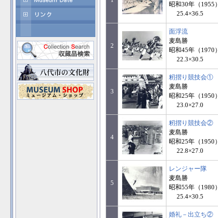
昭和30年（1955
25.4×36.5
面浮流
麦島勝
2
昭和45年（1970
22.3×30.5
籾摺り競技会①
麦島勝
3
昭和25年（1950
23.0×27.0
籾摺り競技会②
麦島勝
4
昭和25年（1950
22.8×27.0
レンジャー隊
麦島勝
5
昭和55年（1980
25.4×30.5
婚礼－出立ち②