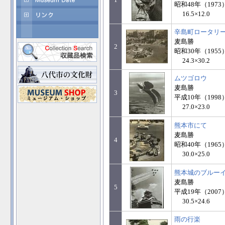
昭和48年（1973
16.5×12.0
辛島町ロータリ
麦島勝
2
昭和30年（1955
24.3×30.2
ムツゴロウ
麦島勝
3
平成10年（1998
27.0×23.0
熊本市にて
麦島勝
4
昭和40年（1965
30.0×25.0
熊本城のブルー
麦島勝
5
平成19年（2007
30.5×24.6
雨の行楽