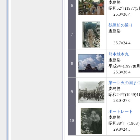
麦島勝
6
昭和52年(1977)
25.3×36.4
鶴屋前の通り
麦島勝
7
35.7×24.4
熊本城本丸
麦島勝
8
平成9年(1997)8
25.3×36.4
第一回火の国ま
麦島勝
9
昭和24年(1949)
23.0×27.0
ポートレート
麦島勝
10
昭和38年（1963
29.8×24.5