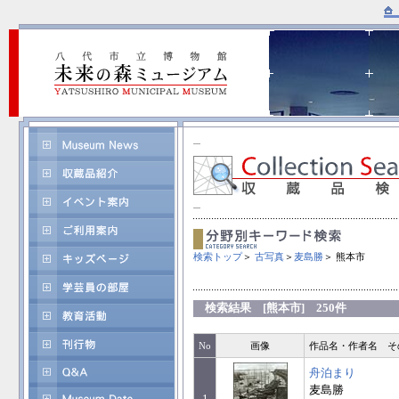
検索トップ
＞
古写真
＞
麦島勝
＞ 熊本市
検索結果 [熊本市] 250件
No
画像
作品名・作者名 そ
舟泊まり
麦島勝
1