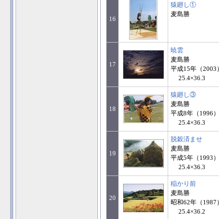
猿廻し①
麦島勝
16
暁雲
麦島勝
17
平成15年（2003
25.4×36.3
猿廻し③
麦島勝
18
平成8年（1996）
25.4×36.3
脱穀済ませ
麦島勝
19
平成5年（1993
25.4×36.3
稲かり前
麦島勝
20
昭和62年（1987
25.4×36.2