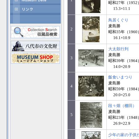
昭和27年（1952
15.3×11.1
鳥居くぐり
麦島勝
2
昭和35年（1960
16.1×10.9
大太鼓行列
麦島勝
3
昭和39年（1964
14.0×20.9
飯食いまつり
麦島勝
4
昭和59年（1984
20.0×25.0
段々畑（棚田）
麦島勝
5
昭和23年（1948
26.9×22.9
少年の家の子供