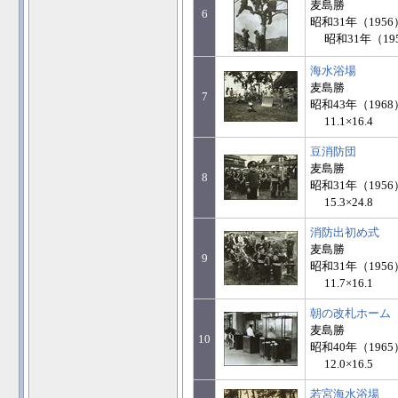
麦島勝
6
昭和31年（1956
昭和31年（195
海水浴場
麦島勝
7
昭和43年（1968
11.1×16.4
豆消防団
麦島勝
8
昭和31年（1956
15.3×24.8
消防出初め式
麦島勝
9
昭和31年（1956
11.7×16.1
朝の改札ホーム
麦島勝
10
昭和40年（1965
12.0×16.5
若宮海水浴場