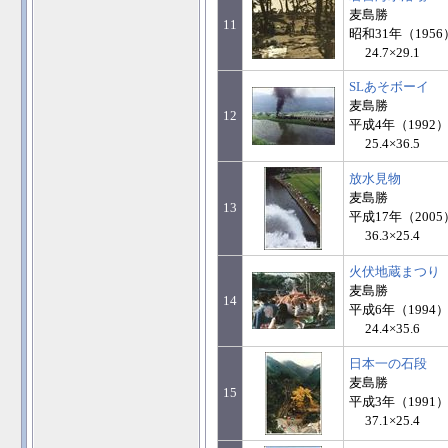
麦島勝
11
昭和31年（1956
24.7×29.1
SLあそボーイ
麦島勝
12
平成4年（1992）
25.4×36.5
放水見物
麦島勝
13
平成17年（2005
36.3×25.4
火伏地蔵まつり
麦島勝
14
平成6年（1994）
24.4×35.6
日本一の石段
麦島勝
15
平成3年（1991）
37.1×25.4