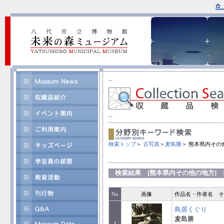
検索トップ
＞
古写真
＞
麦島勝
＞ 熊本県内その
検索結果 [熊本県内その他の地方] 5
No
画像
作品名・作者名 そ
鳥居くぐり
麦島勝
1