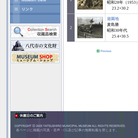
昭和28年（1953
23.2×30.2
遊園地
麦島勝
2
昭和30年代
25.4×30.5
Previous
各ページに掲載の写真・音声・CG及び記事の無断転載を禁じます。