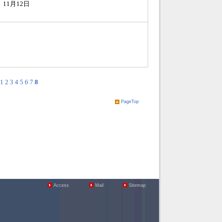
）11月12日
1
2
3
4
5
6
7
8
PageTop
Access
Mail
Sitemap