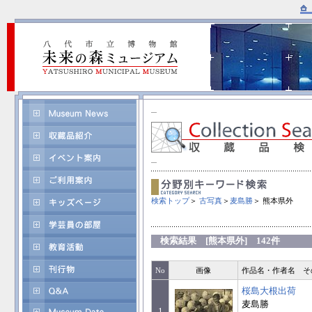
検索トップ
＞
古写真
＞
麦島勝
＞ 熊本県外
検索結果 [熊本県外] 142件
No
画像
作品名・作者名 そ
桜島大根出荷
麦島勝
1