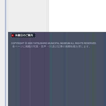
各ページに掲載の写真・音声・CG及び記事の無断転載を禁じます。