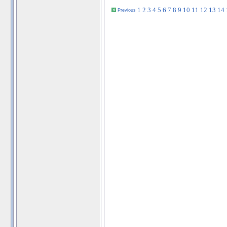
1
2
3
4
5
6
7
8
9
10
11
12
13
14
Previous