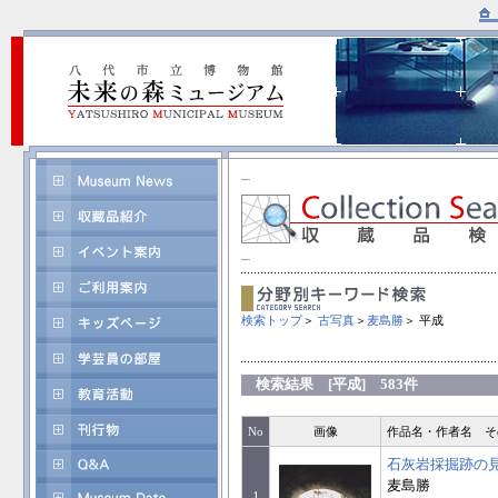
検索トップ
＞
古写真
＞
麦島勝
＞ 平成
検索結果 [平成] 583件
No
画像
作品名・作者名 そ
石灰岩採掘跡の
麦島勝
1