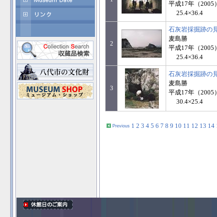
平成17年（2005
25.4×36.4
石灰岩採掘跡の
麦島勝
2
平成17年（2005
25.4×36.4
石灰岩採掘跡の
麦島勝
3
平成17年（2005
30.4×25.4
1
2
3
4
5
6
7
8
9
10
11
12
13
14
Previous