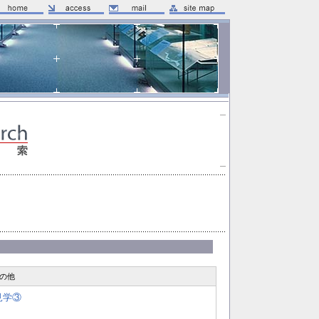
の他
見学③