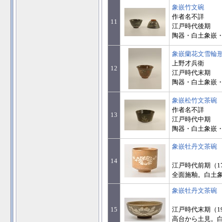
象嵌竹文碗
作者名不詳
11
江戸時代後期
陶器・白土象嵌・高
象嵌蘭花文雪輪
上野才兵衛
12
江戸時代末期
陶器・白土象嵌・高
象嵌松竹文茶碗
作者名不詳
13
江戸時代中期
陶器・白土象嵌・高
象嵌牡丹文茶碗
14
江戸時代前期（1
全面施釉。白土象嵌
象嵌牡丹文茶碗
15
江戸時代末期（1
高台から土見。白