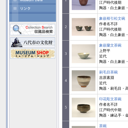
江戸時代後期
陶器・白土象嵌・底
象嵌根引松文碗
作者名不詳
2
江戸時代後期
陶器・白土象嵌・底
象嵌蘭文茶碗
上野平
3
近代
陶器・白土象嵌・底
刷毛目茶碗
吉原素淵
4
近代
陶器・刷毛目・高台
印花彫文茶碗
作者名不詳
5
江戸時代中期
陶器・練込手・金継
茶碗