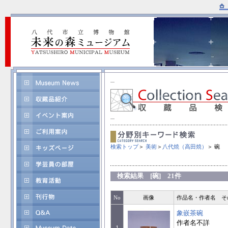
検索トップ
＞
美術
＞
八代焼（高田焼）
＞ 碗
検索結果 [碗] 21件
No
画像
作品名・作者名 そ
象嵌茶碗
作者名不詳
1