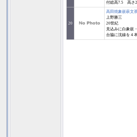
付総高7.5 高さ2
高田焼象嵌萩文
上野勝三
20
20世紀
見込みに白象嵌
台脇に沈線を４本入