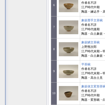
作者名不詳
6
江戸時代中期
陶器・練込手・高
象嵌暦手文茶碗
作者名不詳
7
江戸時代後期
陶器・白土象嵌・高
象嵌鱗文茶碗
上野熊次郎
8
江戸時代末期～
陶器・白土象嵌・高
平茶碗
作者名不詳
9
江戸時代末期～
陶器・高台土見 口
象嵌俵文変形茶
作者名不詳
10
江戸時代中期
陶器・変形碗・白土