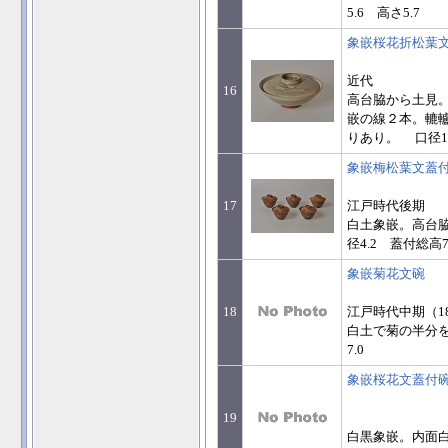
5.6 高さ5.7
象嵌桜花折松葉
近代
16
高台脇から土見
嵌の線２本。轆
りあり。 口径11.
象嵌梅松葉文蓋
17
江戸時代後期
白土象嵌。高台脇
径4.2 蓋付総高7
象嵌菊花文碗
18
江戸時代中期（1
白土で菊の半分を
7.0
象嵌桜花文蓋付
19
白黒象嵌。内面白