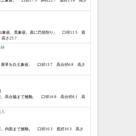
象嵌。 口径17.5 胴径22.7 底径15.8 高さ
白象嵌、黒象嵌。底に巴状削り。 口径11.5 底
 高さ25.7
角鉢
唐草を白土象嵌。 口径13.7 高台径6.8 高さ
期
。高台脇まで施釉。 口径16.8 高台径8.1 高
花入
。内面まで施釉。 口径10.3 底径10.3 高さ