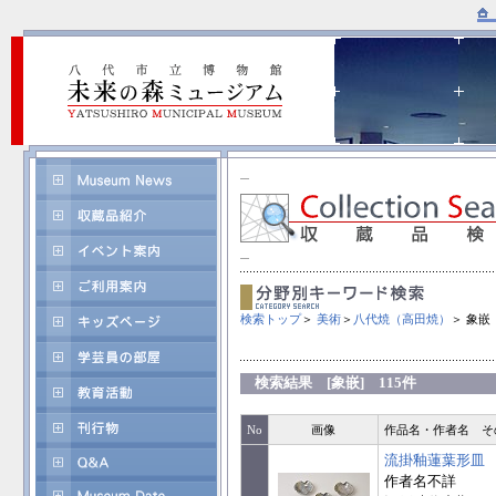
検索トップ
＞
美術
＞
八代焼（高田焼）
＞ 象嵌
検索結果 [象嵌] 115件
No
画像
作品名・作者名 そ
流掛釉蓮葉形皿
作者名不詳