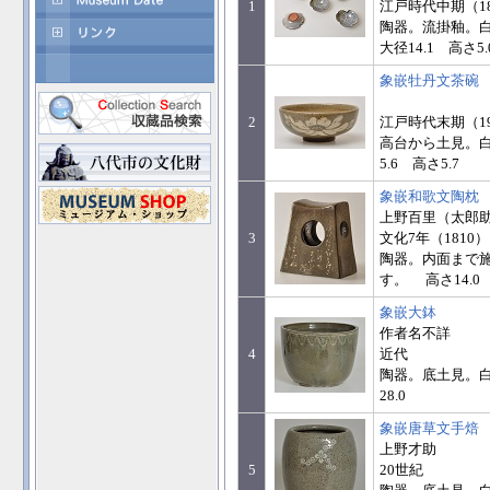
1
江戸時代中期（1
陶器。流掛釉。
大径14.1 高さ5
象嵌牡丹文茶碗
2
江戸時代末期（1
高台から土見。白
5.6 高さ5.7
象嵌和歌文陶枕
上野百里（太郎
3
文化7年（1810）
陶器。内面まで
す。 高さ14.0 
象嵌大鉢
作者名不詳
4
近代
陶器。底土見。白土
28.0
象嵌唐草文手焙
上野才助
5
20世紀