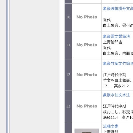
象嵌波帆掛舟文
10
近代
白土象嵌。畳付のみ
象嵌雷文繋筆洗
上野治郎吉
11
近代
白土象嵌。内面まで
象嵌竹葉文竹節
12
江戸時代中期
竹文を白土象嵌。
12.1 高さ21.2
象嵌水仙文水注
13
江戸時代中期
板おこし。砂交り
底径11.4 高さ16
流釉文甕
上野野熊