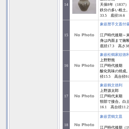
14
天保8年（1837）
鉄分の多い粗土。
33.5 底径16.6 
象嵌暦手文蓋付
15
江戸時代後期～
身は内面まで施釉
底径17.3 高さ38
象嵌松鶴家紋徳
上野野熊
16
江戸時代後期
酸化気味の焼成。
径15.5 高台径9
象嵌鶴文徳利
上野源太郎
17
江戸時代末期
頸部で接合。白土
16.1 高台径11.
象嵌雲鶴文皿
18
江戸時代後期（1