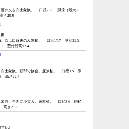
蓮弁文を白土象嵌。 口径23.8 胴径（最大）
高さ29.0
壷
末期
。蓋は口縁裏のみ無釉。 口径17.7 胴径35.5
.2 蓋付総高52.4
利
白土象嵌。頸部で接合。底無釉。 口径3.5 胴
.8 高さ22.7
象嵌。全面に小貫入。底無釉。 口径3.6 胴径
2 高さ21.1
9世紀）