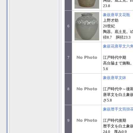
陶器。底土見。白土
23.8
象嵌唐草文花瓶
上野才助
6
20世紀
陶器。底土見。l
径8.7 胴径23.3
象嵌花唐草文六
7
江戸時代中期
高台脇まで施釉。
5.6
象嵌唐草文鉢
8
江戸時代中～後
唐草文を白土象嵌
さ5.8
象嵌暦手文筒掛
9
江戸時代後期
暦手文を白土象嵌
24.0 厚み0.9