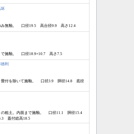
高坏
無釉。 口径19.5 高台径9.9 高さ12.4
施釉。 口径18.9×10.7 高さ7.5
形徳利
畳付を除いて施釉。 口径3.9 胴径14.8 底径
の粗土。内面まで施釉。 口径11.1 胴径15.4
.3 蓋付総高18.5