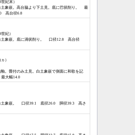
8世紀末）
白土象嵌。高台脇より下土見。底に巴状削り。 最
.0 高台径6.8
9世紀）
土象嵌。底に渦状削り。 口径12.8 高台径
助ヵ）
施釉。畳付のみ土見。白土象嵌で側面に和歌を記
最大幅14.0
象嵌。 口径39.1 底径26.0 胴径39.3 高さ